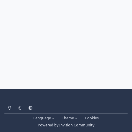
Light Mode
Dark Mode
System Preference
Language
Theme
Cookies
Powered by
Invision Community