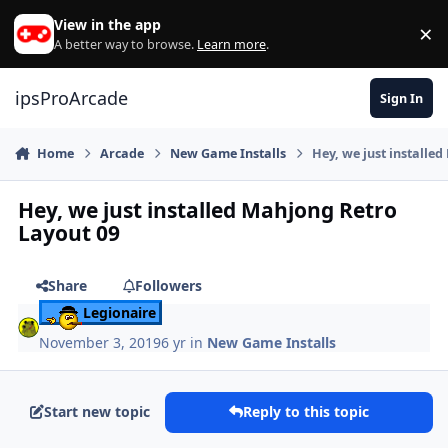
Skip to content
View in the app
×
Di
A better way to browse.
Learn more
.
ipsProArcade
Sign In
Home
Arcade
New Game Installs
Hey, we just installe
Hey, we just installed Mahjong Retro
Layout 09
Share
Followers
Legionaire
November 3, 2019
6 yr
in
New Game Installs
Start new topic
Reply to this topic