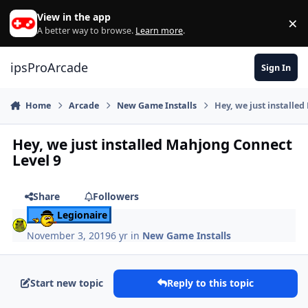
Skip to content
View in the app
×
Di
A better way to browse.
Learn more
.
ipsProArcade
Sign In
Home
Arcade
New Game Installs
Hey, we just installe
Hey, we just installed Mahjong Connect
Level 9
Share
Followers
Legionaire
November 3, 2019
6 yr
in
New Game Installs
Start new topic
Reply to this topic