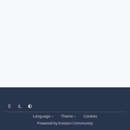
Light Mode
Dark Mode
System Preference
Language
Theme
Cookies
Powered by
Invision Community