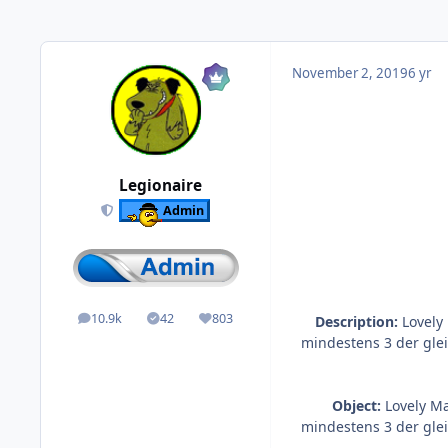
November 2, 2019
6 yr
Legionaire
Admin
10.9k
42
803
Description:
Lovely 
posts
Solutions
Reputation
mindestens 3 der gle
Object:
Lovely Ma
mindestens 3 der gle