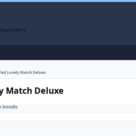
 Map
ChatPro
alled Lovely Match Deluxe
ly Match Deluxe
Installs