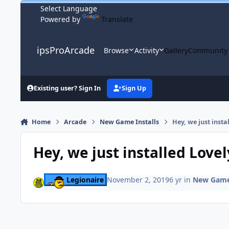
Skip to content
Powered by
Translate
ipsProArcade
Browse
Activity
Gallery
Community
Existing user? Sign In
Sign Up
Home
Arcade
New Game Installs
Hey, we just inst
Hey, we just installed Love
Legionaire
November 2, 2019
6 yr
in
New Game 