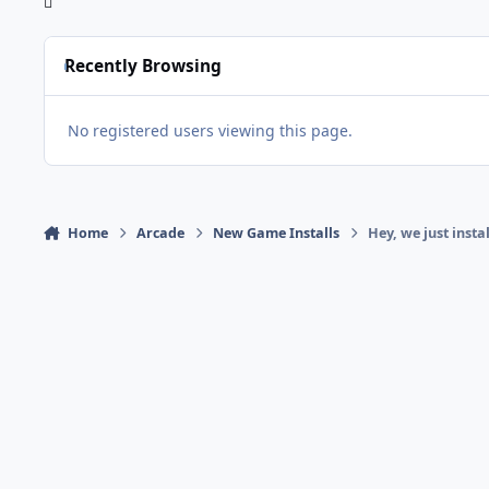
Recently Browsing
No registered users viewing this page.
Home
Arcade
New Game Installs
Hey, we just inst