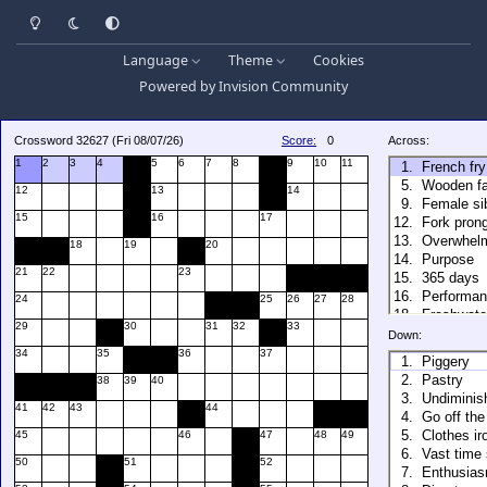
Light Mode
Dark Mode
System Preference
Language
Theme
Cookies
Powered by
Invision Community