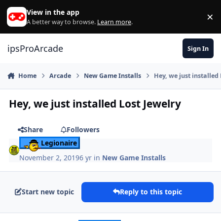
Skip to content
View in the app
×
Di
A better way to browse.
Learn more
.
ipsProArcade
Sign In
Home
Arcade
New Game Installs
Hey, we just installed
Hey, we just installed Lost Jewelry
Share
Followers
Legionaire
November 2, 2019
6 yr
in
New Game Installs
Start new topic
Reply to this topic
Author stats