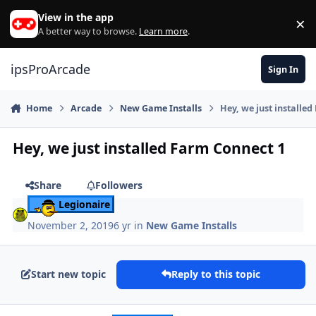
Skip to content
View in the app
×
Di
A better way to browse.
Learn more
.
ipsProArcade
Sign In
Home
Arcade
New Game Installs
Hey, we just installe
Hey, we just installed Farm Connect 1
Share
Followers
Legionaire
November 2, 2019
6 yr
in
New Game Installs
Start new topic
Reply to this topic
Author stats