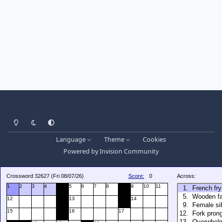
Light Mode
Dark Mode
System Preference
Language
Theme
Cookies
Powered by
Invision Community