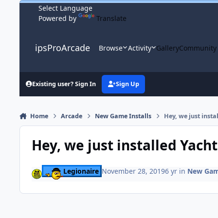
Skip to content
Powered by
Translate
ipsProArcade
Browse
Activity
Gallery
Community
Existing user? Sign In
Sign Up
Home
Arcade
New Game Installs
Hey, we just insta
Hey, we just installed Yacht
Legionaire
November 28, 2019
6 yr
in
New Game