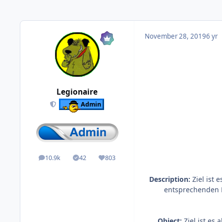
November 28, 2019
6 yr
Legionaire
Admin
10.9k
42
803
posts
Solutions
Reputation
Description:
Ziel ist 
entsprechenden K
Object:
Ziel ist es