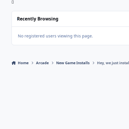
Recently Browsing
No registered users viewing this page.
Home
Arcade
New Game Installs
Hey, we just insta