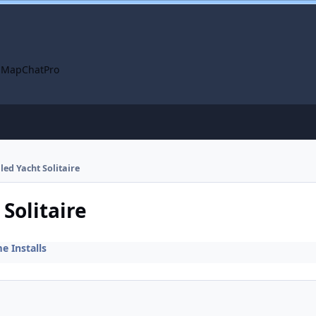
 Map
ChatPro
lled Yacht Solitaire
 Solitaire
 Installs